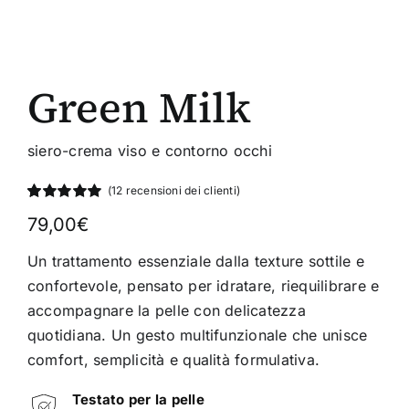
Green Milk
siero-crema viso e contorno occhi
(
12
recensioni dei clienti)
Valutato
12
79,00
€
5.00
su 5 su
base di
recensioni
Un trattamento essenziale dalla texture sottile e
confortevole, pensato per idratare, riequilibrare e
accompagnare la pelle con delicatezza
quotidiana. Un gesto multifunzionale che unisce
comfort, semplicità e qualità formulativa.
Testato per la pelle