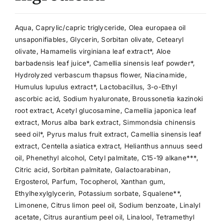
Aqua, Caprylic/capric triglyceride, Olea europaea oil
unsaponifiables, Glycerin, Sorbitan olivate, Cetearyl
olivate, Hamamelis virginiana leaf extract*, Aloe
barbadensis leaf juice*, Camellia sinensis leaf powder*,
Hydrolyzed verbascum thapsus flower, Niacinamide,
Humulus lupulus extract*, Lactobacillus, 3-o-Ethyl
ascorbic acid, Sodium hyaluronate, Broussonetia kazinoki
root extract, Acetyl glucosamine, Camellia japonica leaf
extract, Morus alba bark extract, Simmondsia chinensis
seed oil*, Pyrus malus fruit extract, Camellia sinensis leaf
extract, Centella asiatica extract, Helianthus annuus seed
oil, Phenethyl alcohol, Cetyl palmitate, C15-19 alkane***,
Citric acid, Sorbitan palmitate, Galactoarabinan,
Ergosterol, Parfum, Tocopherol, Xanthan gum,
Ethylhexylglycerin, Potassium sorbate, Squalene**,
Limonene, Citrus limon peel oil, Sodium benzoate, Linalyl
acetate, Citrus aurantium peel oil, Linalool, Tetramethyl