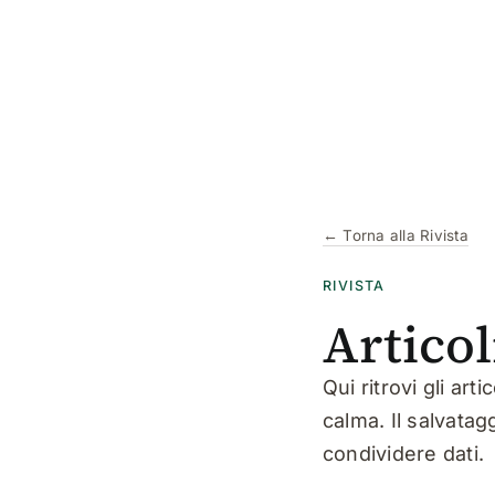
Skip
to
content
← Torna alla Rivista
RIVISTA
Articol
Qui ritrovi gli art
calma. Il salvata
condividere dati.